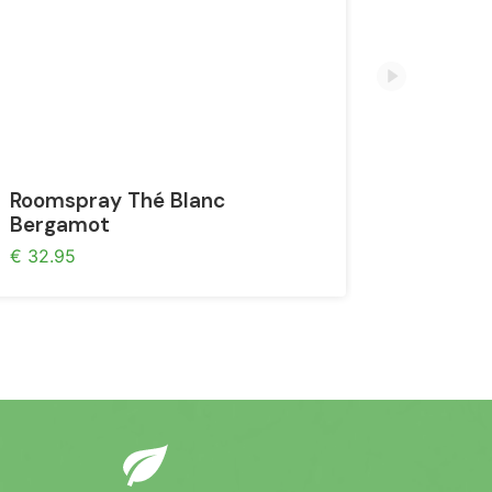
Roomspray Thé Blanc
Eucalypt
Bergamot
10ml
€ 32.95
€ 3.50