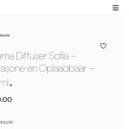
rkocht
ma Diffuser Sofia –
.
trasone en Oplaadbaar –
ml
.00
rkocht