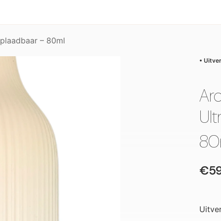
Oplaadbaar – 80ml
• Uitve
Aro
Ul
80
€59
Uitve