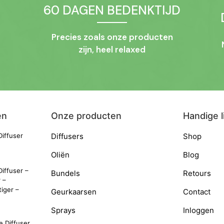
60 DAGEN BEDENKTIJD
Precies zoals onze producten
zijn, heel relaxed
en
Onze producten
Handige l
iffuser
Diffusers
Shop
Oliën
Blog
iffuser –
Bundels
Retours
r –
iger –
Geurkaarsen
Contact
Sprays
Inloggen
 Diffuser