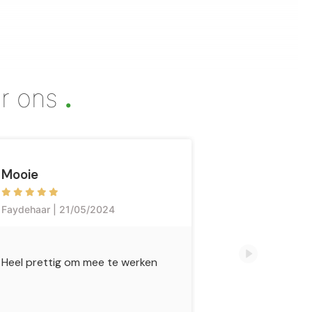
.
r ons
Mooie
Ace & Tayl
Faydehaar | 21/05/2024
Sanneweeler |
Heel prettig om mee te werken
Ook nog eens 
Prijs