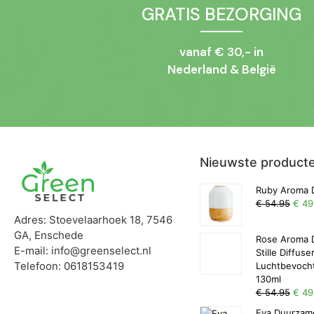
GRATIS BEZORGING
vanaf € 30,- in
Nederland & België
Nieuwste product
Ruby Aroma D
€ 54.95
€ 49
Adres: Stoevelaarhoek 18, 7546
GA, Enschede
Rose Aroma D
E-mail: info@greenselect.nl
Stille Diffuse
Telefoon: 0618153419
Luchtbevocht
130ml
€ 54.95
€ 49
Eva Duurzame