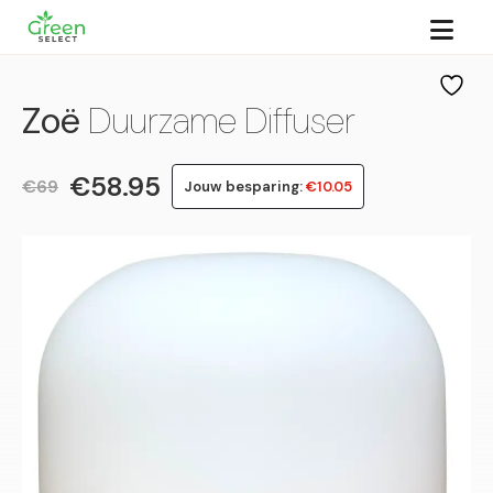
Zoë
Duurzame Diffuser
€58.95
€69
Jouw besparing:
€10.05